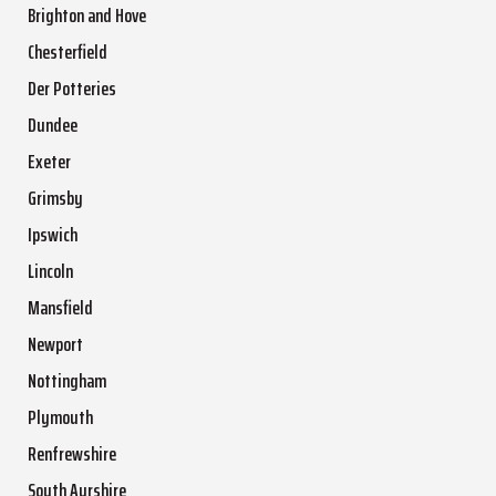
Brighton and Hove
Chesterfield
Der Potteries
Dundee
Exeter
Grimsby
Ipswich
Lincoln
Mansfield
Newport
Nottingham
Plymouth
Renfrewshire
South Ayrshire