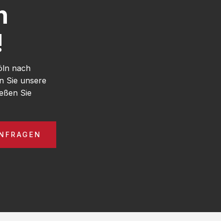
h
!
öln nach
n Sie unsere
eßen Sie
ANFRAGEN