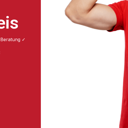
eis
 Beratung ✓
: