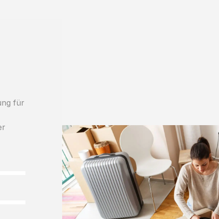
ung für
er