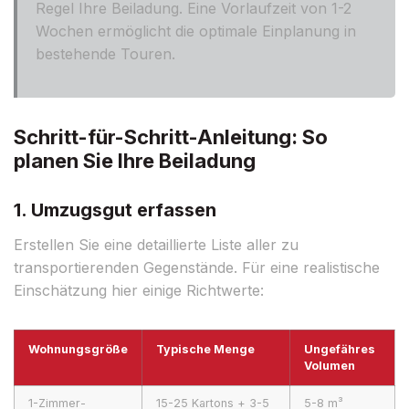
Regel Ihre Beiladung. Eine Vorlaufzeit von 1-2
Wochen ermöglicht die optimale Einplanung in
bestehende Touren.
Schritt-für-Schritt-Anleitung: So
planen Sie Ihre Beiladung
1. Umzugsgut erfassen
Erstellen Sie eine detaillierte Liste aller zu
transportierenden Gegenstände. Für eine realistische
Einschätzung hier einige Richtwerte:
Wohnungsgröße
Typische Menge
Ungefähres
Volumen
1-Zimmer-
15-25 Kartons + 3-5
5-8 m³