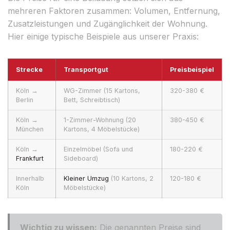
mehreren Faktoren zusammen: Volumen, Entfernung,
Zusatzleistungen und Zugänglichkeit der Wohnung.
Hier einige typische Beispiele aus unserer Praxis:
Strecke
Transportgut
Preisbeispiel
Köln →
WG-Zimmer (15 Kartons,
320-380 €
Berlin
Bett, Schreibtisch)
Köln →
1-Zimmer-Wohnung (20
380-450 €
München
Kartons, 4 Möbelstücke)
Köln →
Einzelmöbel (Sofa und
180-220 €
Frankfurt
Sideboard)
Innerhalb
Kleiner Umzug
(10 Kartons, 2
120-180 €
Köln
Möbelstücke)
Wichtig zu wissen:
Die genannten Preise sind