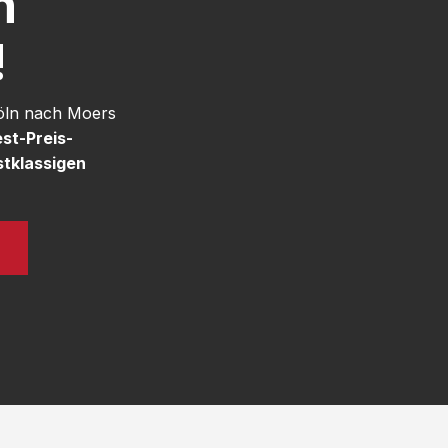
h
!
Köln nach Moers
st-Preis-
stklassigen