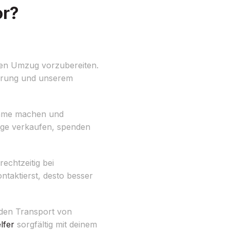
or?
den Umzug vorzubereiten.
fahrung und unserem
nahme machen und
nge verkaufen, spenden
echtzeitig bei
ntaktierst, desto besser
 den Transport von
lfer
sorgfältig mit deinem