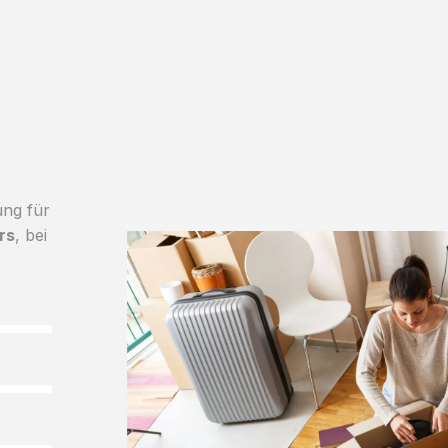
ung für
rs
, bei