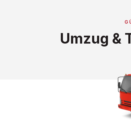
G
Umzug & T