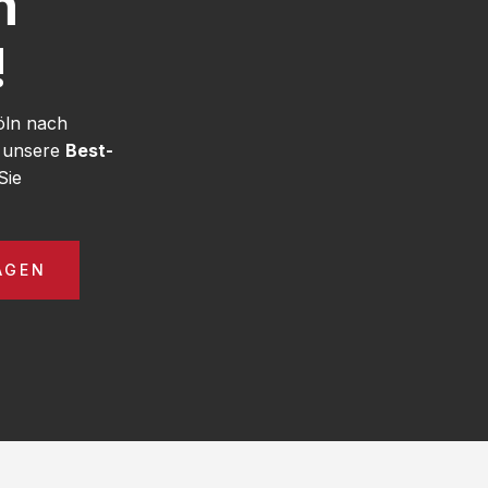
h
!
öln nach
e unsere
Best-
Sie
AGEN