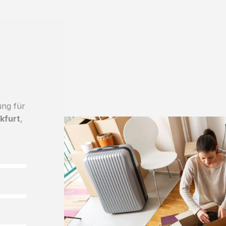
ung für
kfurt
,