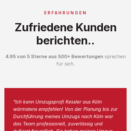
ERFAHRUNGEN
Zufriedene Kunden
berichten..
4.95 von 5 Sterne aus 500+ Bewertungen
sprechen
für sich.
"Ich kann Umzugsprofi Kessler aus Köln
wärmstens empfehlen! Von der Planung bis zur
Durchführung meines Umzugs nach Köln war
das Team professionell, zuverlässig und
äußerst freundlich. Sie haben meinen Umzug