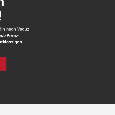
h
!
Köln nach Vaduz
st-Preis-
stklassigen