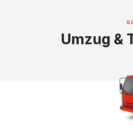
G
Umzug & T