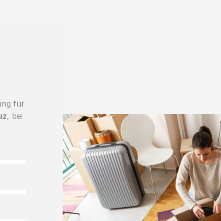
ung für
uz
, bei