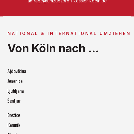
anfrage@umzugsprofi-kessler-koeln.de
NATIONAL & INTERNATIONAL UMZIEHEN
Von Köln nach ...
Ajdovščina
Jesenice
Ljubljana
Šentjur
Brežice
Kamnik