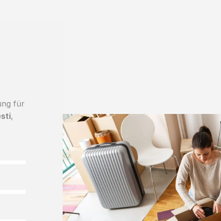
ung für
sti
,