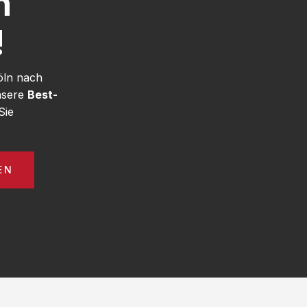
h
!
öln nach
unsere
Best-
Sie
EN