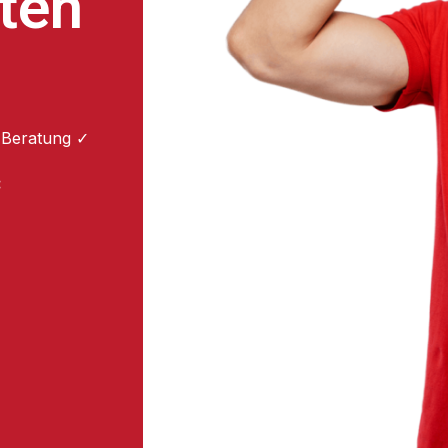
ten
 Beratung ✓
: