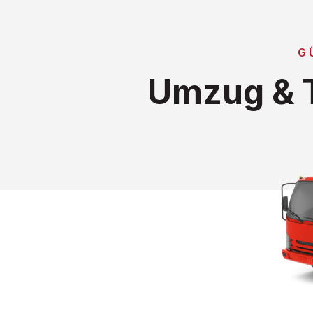
G
Umzug & T