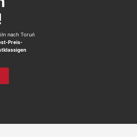
h
!
öln nach Toruń
st-Preis-
stklassigen