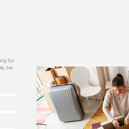
ung für
uń
, bei