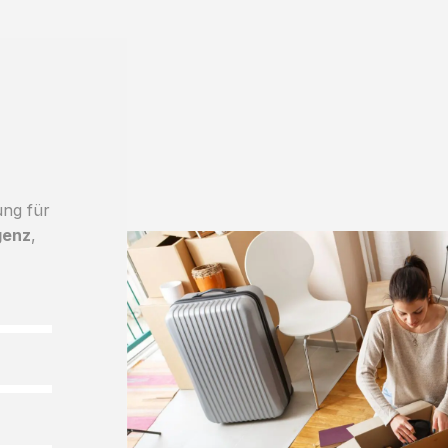
ung für
genz
,