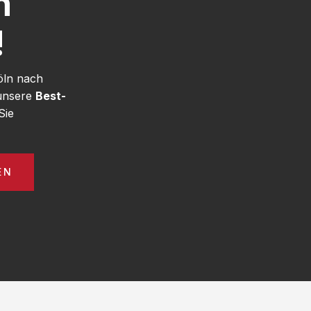
h
!
öln nach
 unsere
Best-
Sie
EN